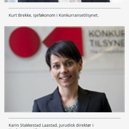
Kurt Brekke, sjeføkonom i Konkurransetilsynet.
Karin Stakkestad Laastad, jurudisk direktør i