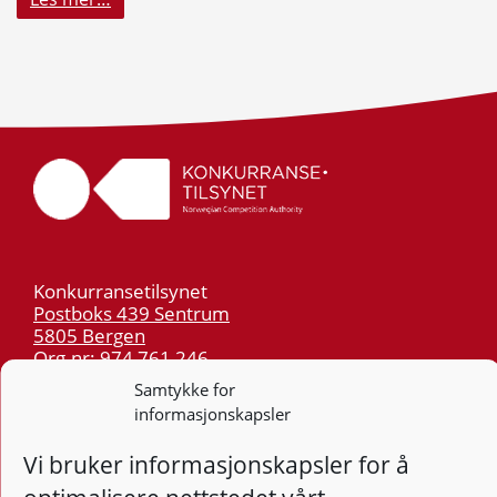
Konkurransetilsynet
Postboks 439 Sentrum
5805 Bergen
Org.nr: 974 761 246
Samtykke for
informasjonskapsler
Telefon:
55 59 75 00
E-post:
post@kt.no
Vi bruker informasjonskapsler for å
Nyhetsvarsel >>