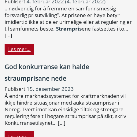
4. februar 2022
(4. februar 2022)
Publisert
…nødvendig for å fremme en samfunnsmessig
forsvarlig prisutvikling”. At prisene er høye betyr
imidlertid ikke at de er urimelige eller at regulering er
til samfunnets beste.
Strømpris
ene fastsettes i to…
[…]
Les mer…
God konkurranse kan halde
straumprisane nede
15. desember 2023
Publisert
Å endre marknadssystemet for kraftmarknaden vil
ikkje hindre situasjonar med auka straumprisar i
Noreg. Tvert imot kan einsidige tiltak og strengare
regulering føre til høgare straumprisar på sikt, skriv
Konkurransetilsynet…
[…]
Les mer…