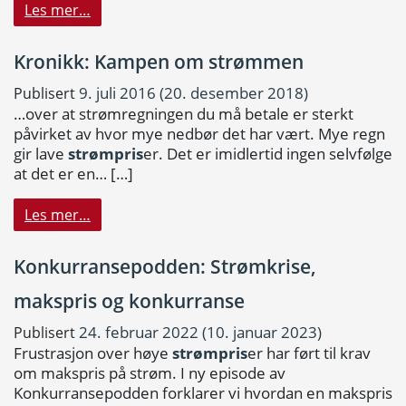
Les mer…
Kronikk: Kampen om strømmen
9. juli 2016
(20. desember 2018)
Publisert
…over at strømregningen du må betale er sterkt
påvirket av hvor mye nedbør det har vært. Mye regn
gir lave
strømpris
er. Det er imidlertid ingen selvfølge
at det er en…
[…]
Les mer…
Konkurransepodden: Strømkrise,
makspris og konkurranse
24. februar 2022
(10. januar 2023)
Publisert
Frustrasjon over høye
strømpris
er har ført til krav
om makspris på strøm. I ny episode av
Konkurransepodden forklarer vi hvordan en makspris