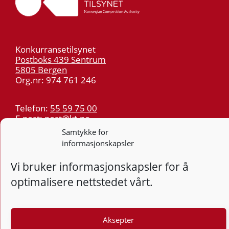
Konkurransetilsynet
Postboks 439 Sentrum
5805 Bergen
Org.nr: 974 761 246
Telefon:
55 59 75 00
E-post:
post@kt.no
Samtykke for
Nyhetsvarsel >>
informasjonskapsler
Personvern
Vi bruker informasjonskapsler for å
optimalisere nettstedet vårt.
Tilgjengelighetserklæring
Følg
F
Aksepter