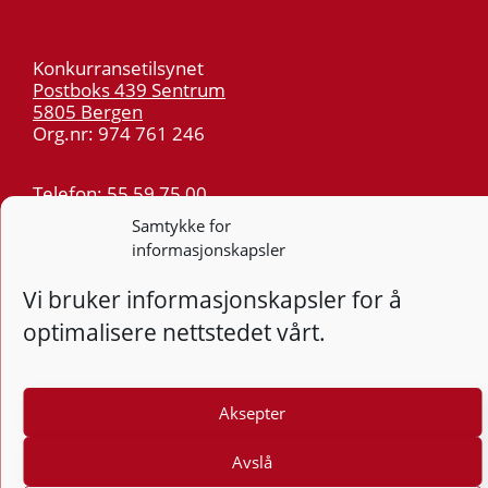
Konkurransetilsynet
Postboks 439 Sentrum
5805 Bergen
Org.nr: 974 761 246
Telefon:
55 59 75 00
E-post:
post@kt.no
Samtykke for
informasjonskapsler
Nyhetsvarsel >>
Vi bruker informasjonskapsler for å
Personvern
optimalisere nettstedet vårt.
Tilgjengelighetserklæring
Følg
Aksepter
F
Avslå