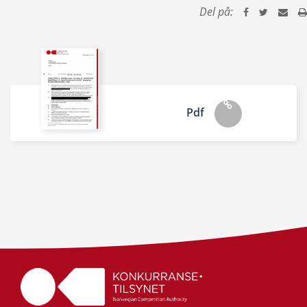
Del på:
Pdf