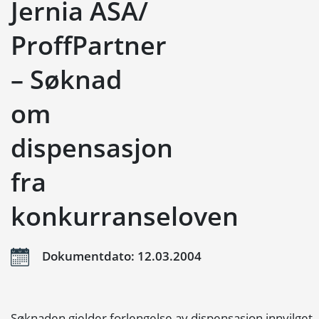
Jernia ASA/
ProffPartner
– Søknad
om
dispensasjon
fra
konkurranseloven
Dokumentdato: 12.03.2004
Søknaden gjelder forlengelse av dispensasjon innvilget