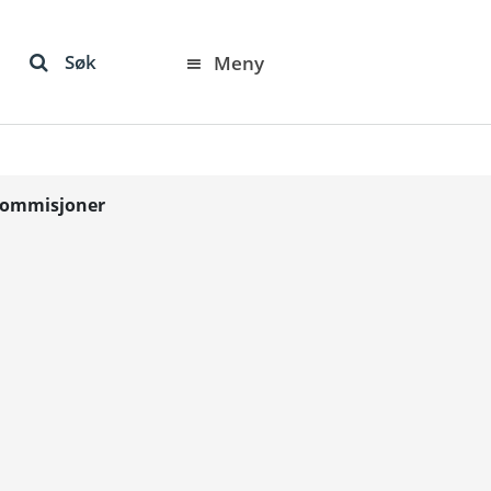
Søk
Meny
skommisjoner