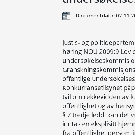
Dokumentdato: 02.11.2
Justis- og politideparte
høring NOU 2009:9 Lov o
undersøkelseskommisjone
Granskningskommisjonsu
offentlige undersøkels
Konkurransetilsynet påpe
tvil om rekkevidden av l
offentlighet og av hensy
§ 7 tredje ledd, kan det
inntas en eksplisitt hje
fra offentlighet dersom i