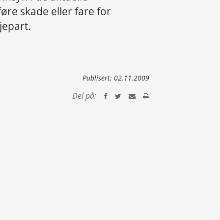
re skade eller fare for
jepart.
Publisert:
02.11.2009
Del på: