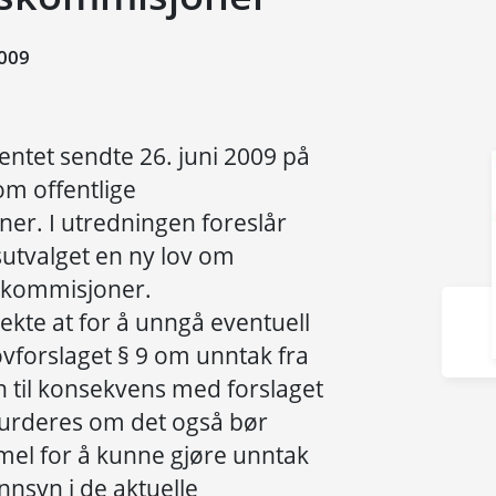
009
mentet sendte 26. juni 2009 på
m offentlige
r. I utredningen foreslår
tvalget en ny lov om
eskommisjoner.
kte at for å unngå eventuell
ovforslaget § 9 om unntak fra
n til konsekvens med forslaget
 vurderes om det også bør
mmel for å kunne gjøre unntak
nnsyn i de aktuelle