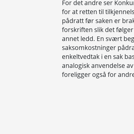
For det andre ser Konkur
for at retten til tilkjen
pådratt før saken er bra
forskriften slik det følger
annet ledd. En svært begr
saksomkostninger pådratt
enkeltvedtak i en sak bas
analogisk anvendelse av 
foreligger også for and