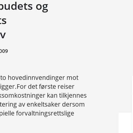
budets og
ts
v
009
r to hovedinnvendinger mot
ligger.For det første reiser
somkostninger kan tilkjennes
itering av enkeltsaker dersom
ielle forvaltningsrettslige