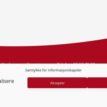
Konkurransetilsynet
Telefon:
55 59 75 00
Postboks 439 Sentrum
E-post:
post@kt.no
Samtykke for informasjonskapsler
5805 Bergen
Nyhetsvarsel >>
Org.nr: 974 761 246
lisere
Aksepter