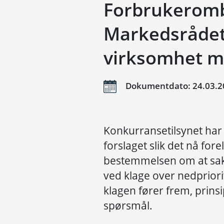
Forbrukerom
Markedsråde
virksomhet m
Dokumentdato: 24.03.2
Konkurransetilsynet ha
forslaget slik det nå fore
bestemmelsen om at sak
ved klage over nedprior
klagen fører frem, prinsip
spørsmål.