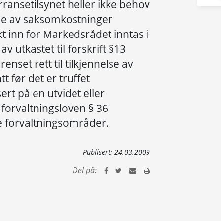
ransetilsynet heller ikke behov
nelse av saksomkostninger
kt inn for Markedsrådet inntas i
 av utkastet til forskrift §13
enset rett til tilkjennelse av
 før det er truffet
ert på en utvidet eller
forvaltningsloven § 36
re forvaltningsområder.
Publisert:
24.03.2009
Del på: