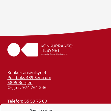
Konkurransetilsynet
Postboks 439 Sentrum
5805 Bergen
Org.nr: 974 761 246
Telefon:
55 59 75 00
E-post:
post@kt.no
Samtykke for