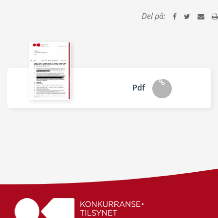
Del på:
Pdf