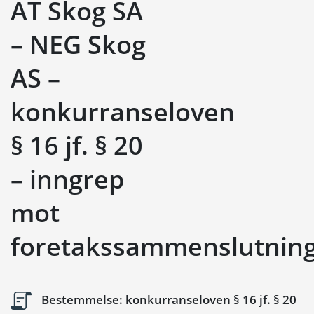
AT Skog SA
– NEG Skog
AS –
konkurranseloven
§ 16 jf. § 20
– inngrep
mot
foretakssammenslutnin
Bestemmelse: konkurranseloven § 16 jf. § 20