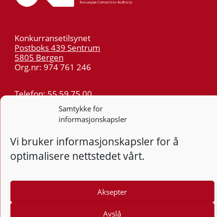
Konkurransetilsynet
Postboks 439 Sentrum
5805 Bergen
Org.nr: 974 761 246
Telefon:
55 59 75 00
E-post:
post@kt.no
Samtykke for
informasjonskapsler
Nyhetsvarsel >>
Vi bruker informasjonskapsler for å
Personvern
optimalisere nettstedet vårt.
Tilgjengelighetserklæring
Følg
Aksepter
F
Avslå