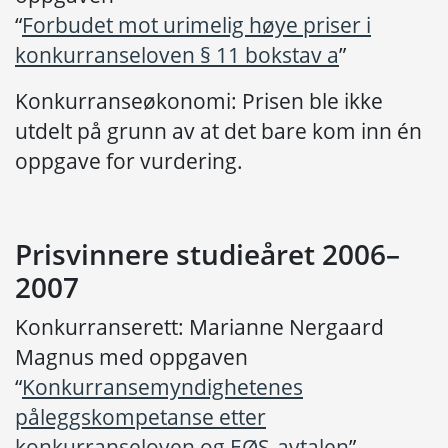
“
Forbudet mot urimelig høye priser i
konkurranseloven § 11 bokstav a
”
Konkurranseøkonomi: Prisen ble ikke
utdelt på grunn av at det bare kom inn én
oppgave for vurdering.
Prisvinnere studieåret 2006–
2007
Konkurranserett: Marianne Nergaard
Magnus med oppgaven
“
Konkurransemyndighetenes
påleggskompetanse etter
konkurranseloven og EØS-avtalen
”