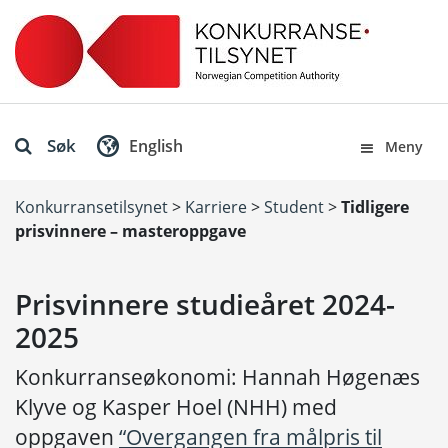
Søk
English
Meny
Konkurransetilsynet
>
Karriere
>
Student
>
Tidligere
prisvinnere – masteroppgave
Prisvinnere studieåret 2024-
2025
Konkurranseøkonomi: Hannah Høgenæs
Klyve og Kasper Hoel (NHH) med
oppgaven
“Overgangen fra målpris til