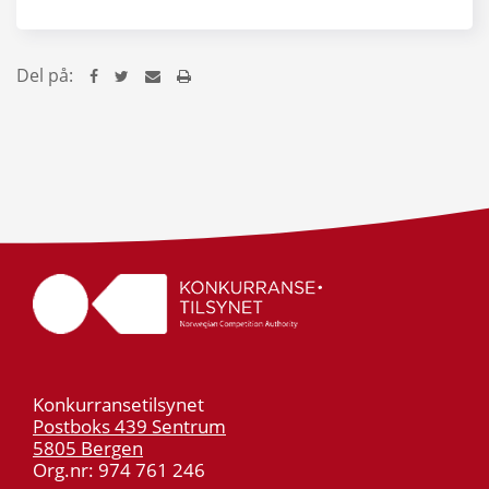
Del på:
Konkurransetilsynet
Postboks 439 Sentrum
5805 Bergen
Org.nr: 974 761 246