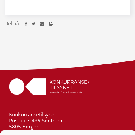
Del på:
Konkurransetilsynet
Postboks 439 Sentrum
5805 Bergen
Org.nr: 974 761 246