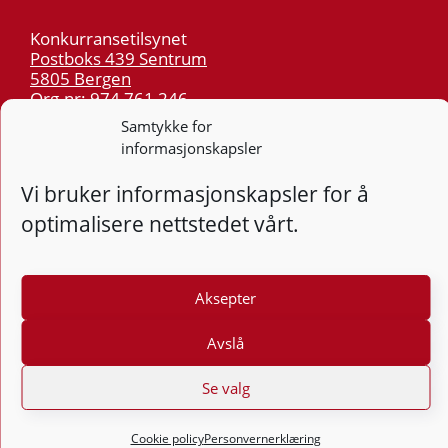
Konkurransetilsynet
Postboks 439 Sentrum
5805 Bergen
Org.nr: 974 761 246
Samtykke for
informasjonskapsler
Telefon:
55 59 75 00
E-post:
post@kt.no
Vi bruker informasjonskapsler for å
Nyhetsvarsel >>
optimalisere nettstedet vårt.
Personvern
Aksepter
Tilgjengelighetserklæring
Avslå
Følg
F
Se valg
Cookie policy
Personvernerklæring