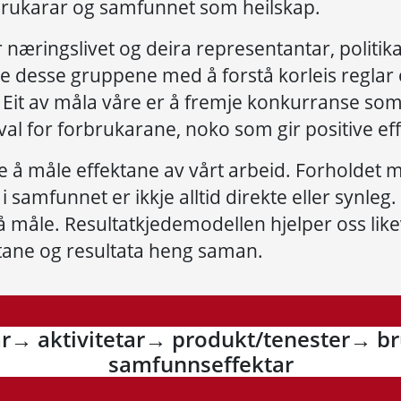
 brukarar og samfunnet som heilskap.
 næringslivet og deira representantar, politik
lpe desse gruppene med å forstå korleis reglar
Eit av måla våre er å fremje konkurranse som
tval for forbrukarane, noko som gir positive ef
 å måle effektane av vårt arbeid. Forholdet m
 i samfunnet er ikkje alltid direkte eller synle
å måle. Resultatkjedemodellen hjelper oss like
etane og resultata heng saman.
ar→ aktivitetar→ produkt/tenester→ b
samfunnseffektar