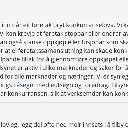
 inn når eit føretak bryt konkurranselova. Vi 
 vi kan krevje at føretak stoppar eller endra
kan også stanse oppkjøp eller fusjonar som s
r at ei føretakssamanslutning kan skade konk
elpande tiltak for å gjennomføre oppkjøpet ell
ynet er aktiv i ulike marknader og saker for å
 for alle marknader og næringar. Vi er synleg 
ingsfråsegn
, medieutsegn og foredrag. Tilsyne
ar konkurransen, slik at verksemder kan konk
r
lovleg
,
legg dei ofte
ned
meir innsats i
å
tilby 