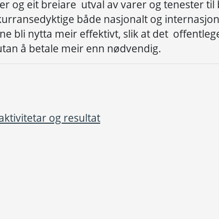
er
og
eit breiare
utval av varer og tenester til
kurransedyktige
b
å
de nasjonalt og internasjon
ane
bli nytta meir effektivt,
slik at det
offentlege
 utan
å
betale meir enn n
ø
dvendig
.
aktivitetar og resultat