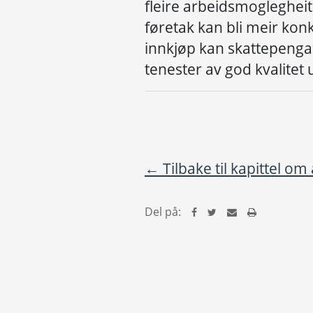
fleire
arbeidsmoglegheit
f
ø
retak
kan bli
meir kon
innkj
ø
p
kan
skatte
peng
tenester av god kvalitet
← Tilbake til kapittel om 
Del på: