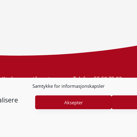
Konkurransetilsynet
Telefon:
55 59 75 00
Postboks 439 Sentrum
E-post:
post@kt.no
Samtykke for informasjonskapsler
5805 Bergen
Nyhetsvarsel >>
Org.nr: 974 761 246
lisere
Aksepter