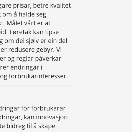
gare prisar, betre kvalitet
t
om
å
halde seg
kt
.
M
å
let v
å
rt e
r at
id. F
ø
retak kan tipse
g om dei sj
ø
lv er ein del
ler redusere
gebyr
.
Vi
er og reglar
p
å
verkar
rer
endringar i
og forbrukarinteresser
.
dringar
for forbrukarar
dringar
,
kan
innovasjon
te bidreg til
å
skape