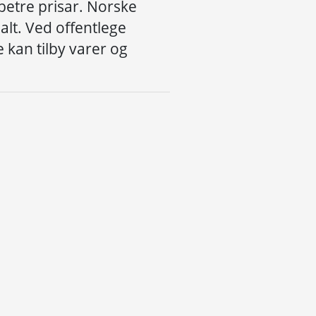
betre
prisar
. Norsk
e
alt
. Ved offentlege
 kan tilby varer og