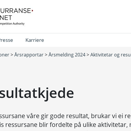
Presse
Karriere
joner
>
Årsrapportar
>
Årsmelding 2024
>
Aktivitetar og resu
sultatkjede
essursane våre gir gode resultat, brukar vi ei r
is ressursane blir fordelte på ulike aktiviteta