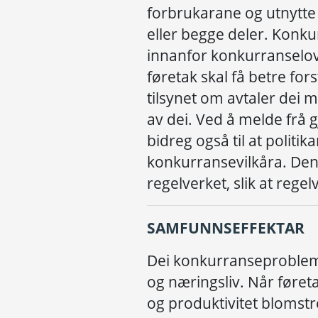
forbrukarane
og utnytte
eller begge deler
.
K
onkur
innanfor
konkurranselo
f
ø
retak
skal f
å
betre fors
tilsynet om avtaler dei 
av dei. Ved
å
melde fr
å
g
bidreg ogs
å
til at p
olitik
konkurransevilk
å
ra.
De
n
regelverk
et
, slik at regel
SAMFUNNSEFFEKTAR
Dei konkurranseproble
og n
æ
ringsliv.
N
å
r
f
ø
ret
og produktivitet
blomstr