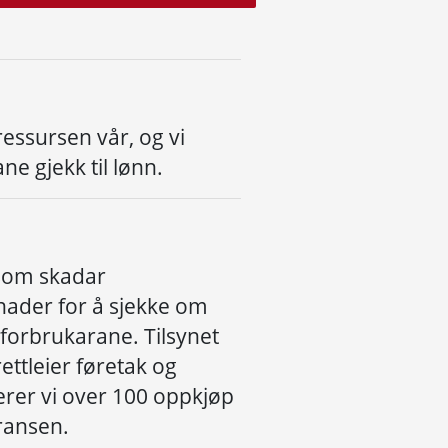
 ressursen vår, og vi
ane gjekk til lønn.
 som skadar
nader for å sjekke om
 forbrukarane. Tilsynet
ettleier føretak og
erer vi over 100 oppkjøp
ransen.