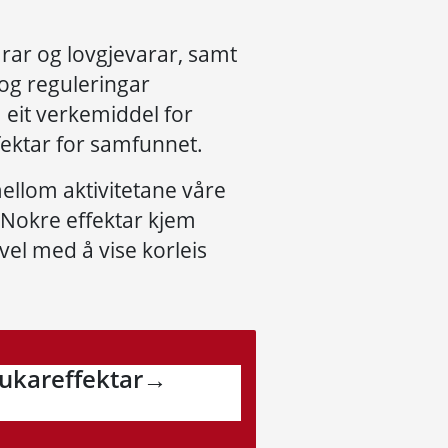
arar og lovgjevarar, samt
 og reguleringar
 eit verkemiddel for
fektar for samfunnet.
ellom aktivitetane våre
g. Nokre effektar kjem
vel med å vise korleis
rukareffektar→