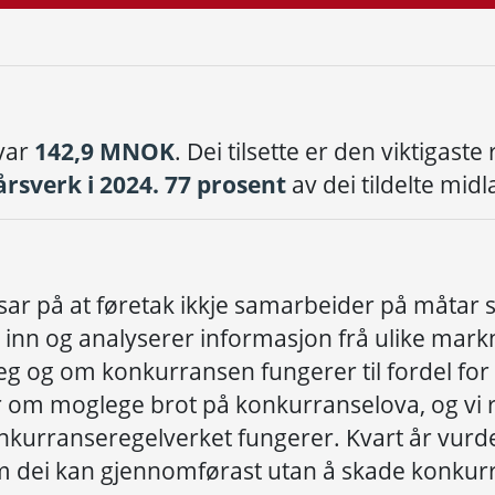
 var
142,9 MNOK
. Dei tilsette er den viktigaste
årsverk i 2024.
77 prosent
av dei tildelte midl
sar på at føretak ikkje samarbeider på måtar
 inn og analyserer informasjon frå ulike mark
eg og om konkurransen fungerer til fordel for
er om moglege brot på konkurranselova, og vi r
nkurranseregelverket fungerer. Kvart år vurd
 om dei kan gjennomførast utan å skade konkur