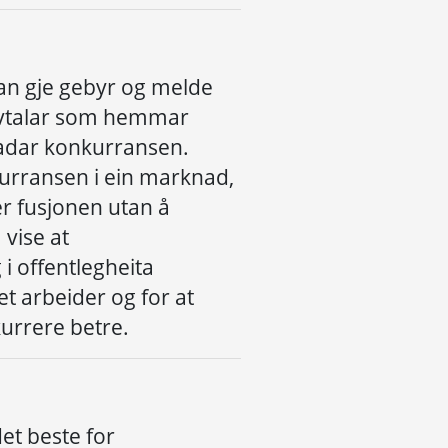
kan gje gebyr og melde
r avtalar som hemmar
kadar konkurransen.
urransen i ein marknad,
er fusjonen utan å
 vise at
i offentlegheita
t arbeider og for at
urrere betre.
det
beste for