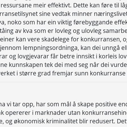
 ressursane meir effektivt
.
Dette kan f
ø
re til
l
å
ransetilsynet sine vedtak
minn
er
n
æ
ringslive
va
, noko som har ein
viktig
f
ø
rebyggande
effe
t
å
ing
av
kva som er lovleg og ulovleg samarbe
meiner kan vere skadeleg
e
for konkurransen, o
jennom
lempningsordninga
, kan dei
unng
å
el
arar og lovgjevarar
f
å
r betre innsikt i korleis
lov
ne kunnskapen
tek
dei med seg n
å
r dei
vurde
verket i st
ø
rre grad fremjar sunn konkurranse 
ma vi
tar o
pp,
har som m
å
l
å
skape
positive en
ak opererer
i
marknad
er utan konkurransehin
e
, og
ø
konomisk
kriminalitet
blir redusert. Det