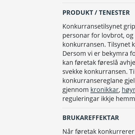
PRODUKT / TENESTER
Konkurransetilsynet grip
personar for lovbrot, og
konkurransen. Tilsynet 
Dersom vi er bekymra fo
kan føretak føreslå avhj
svekke konkurransen. Tils
konkurransereglane gjeld
gjennom
kronikkar
,
høyr
reguleringar ikkje hemm
BRUKAREFFEKTAR
N
å
r f
ø
retak konkurrere