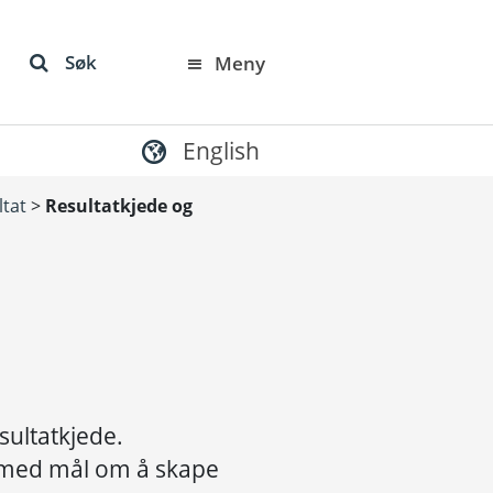
Søk
Meny
English
ltat
>
Resultatkjede og
esultatkjede.
r, med mål om å skape