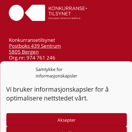
Konkurransetilsynet
Postboks 439 Sentrum
5805 Bergen
Org.nr: 974 761 246
Samtykke for
Telefon:
55 59 75 00
informasjonskapsler
E-post:
post@kt.no
Vi bruker informasjonskapsler for å
Nyhetsvarsel >>
optimalisere nettstedet vårt.
Personvern
Tilgjengelighetserklæring
Aksepter