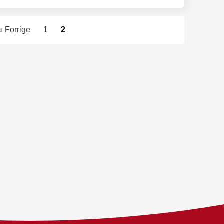
« Forrige
1
2