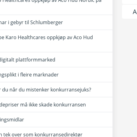
 Healthcares oppkjøp av Aco Hud Nordic på
A
onar i gebyr til Schlumberger
pe Karo Healthcares oppkjøp av Aco Hud
 digitalt plattformmarked
gsplikt i fleire marknader
ør du når du mistenker konkurransejuks?
adepriser må ikke skade konkurransen
kingsmidlar
 tek over som konkurransedirektør