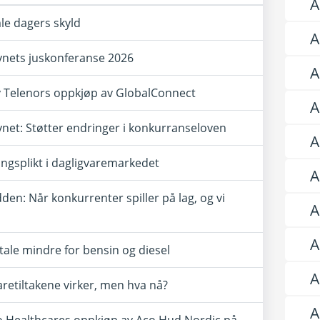
A
le dagers skyld
A
ynets juskonferanse 2026
A
y Telenors oppkjøp av GlobalConnect
A
net: Støtter endringer i konkurranseloven
A
ngsplikt i dagligvaremarkedet
A
n: Når konkurrenter spiller på lag, og vi
A
A
tale mindre for bensin og diesel
A
aretiltakene virker, men hva nå?
A