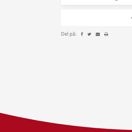
Del på: