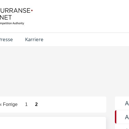
Presse
Karriere
A
« Forrige
1
2
A