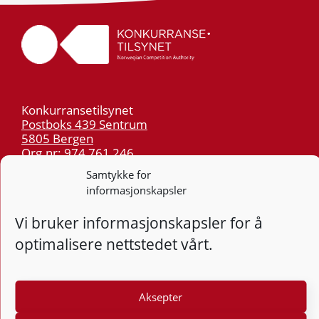
Konkurransetilsynet
Postboks 439 Sentrum
5805 Bergen
Org.nr: 974 761 246
Samtykke for
informasjonskapsler
Telefon:
55 59 75 00
E-post:
post@kt.no
Vi bruker informasjonskapsler for å
Nyhetsvarsel >>
optimalisere nettstedet vårt.
Personvern
Tilgjengelighetserklæring
Aksepter