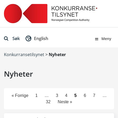
Søk
English
Meny
Konkurransetilsynet
>
Nyheter
Nyheter
« Forrige
1
…
3
4
5
6
7
…
32
Neste »