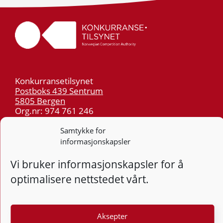
Konkurransetilsynet
Postboks 439 Sentrum
5805 Bergen
Org.nr: 974 761 246
Samtykke for
Telefon:
55 59 75 00
informasjonskapsler
E-post:
post@kt.no
Vi bruker informasjonskapsler for å
Nyhetsvarsel >>
optimalisere nettstedet vårt.
Personvern
Tilgjengelighetserklæring
Aksepter