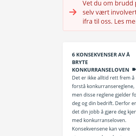
Vet du om
brudd 
selv vært involver
i
fra til oss. Les m
6 KONSEKVENSER AV Å
BRYTE
KONKURRANSELOVEN
Det er ikke alltid rett frem å
forstå konkurransereglene,
men disse reglene gjelder f
deg og din bedrift. Derfor e
det din jobb å gjøre deg kje
med konkurranseloven.
Konsekvensene kan være