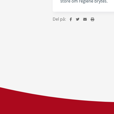
store om reglene brytes.
Del på: