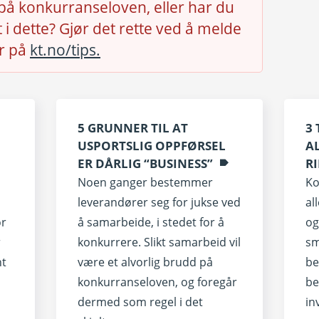
på konkurranseloven
, eller har du
t i dette? Gjør det rette ved å melde
er på
kt.no/tips.
5 GRUNNER TIL AT
3
USPORTSLIG OPPFØRSEL
A
ER DÅRLIG “BUSINESS”
R
Noen ganger bestemmer
Ko
leverandører seg for jukse ved
al
or
å samarbeide, i stedet for å
og
r
konkurrere. Slikt samarbeid vil
sm
nt
være et alvorlig brudd på
be
konkurranseloven, og foregår
be
dermed som regel i det
in