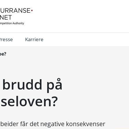
Presse
Karriere
oe?
 brudd på
seloven?
eider får det negative konsekvenser