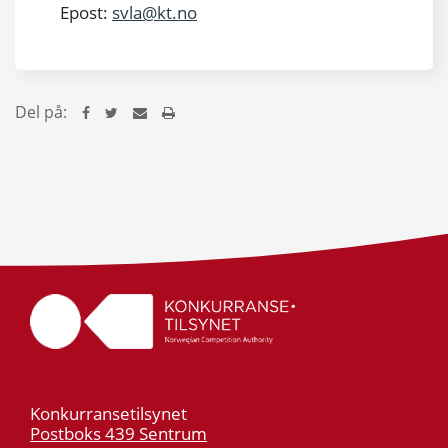
Epost:
svla@kt.no
Del på:
Konkurransetilsynet
Postboks 439 Sentrum