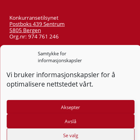
Konkurransetilsynet
Postboks 439 Sentrum
5805 Bergen
Org.nr: 974 761 246
Telefon:
55 59 75 00
Samtykke for
E-post:
post@kt.no
informasjonskapsler
Nyhetsvarsel >>
Vi bruker informasjonskapsler for å
optimalisere nettstedet vårt.
Personvern
Tilgjengelighetserklæring
Aksepter
Følg
F
Avslå
Se valg