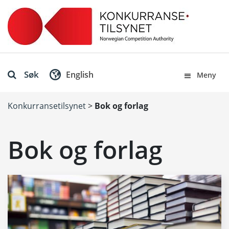
Søk
English
Meny
Konkurransetilsynet
>
Bok og forlag
Bok og forlag