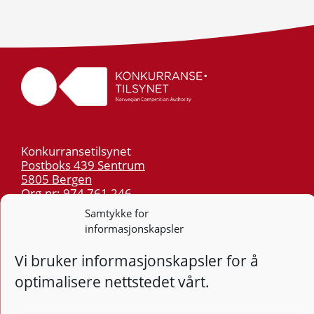
Konkurransetilsynet
Postboks 439 Sentrum
5805 Bergen
Org.nr: 974 761 246
Samtykke for
informasjonskapsler
Telefon:
55 59 75 00
E-post:
post@kt.no
Vi bruker informasjonskapsler for å
Nyhetsvarsel >>
optimalisere nettstedet vårt.
Personvern