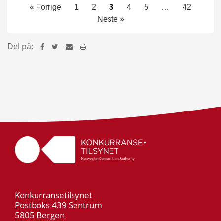
« Forrige
1
2
3
4
5
…
42
Neste »
Del på:
Konkurransetilsynet
Postboks 439 Sentrum
5805 Bergen