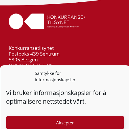
Konkurransetilsynet
Postboks 439 Sentrum
5805 Bergen
Org.nr: 974 761 246
Samtykke for
informasjonskapsler
Telefon:
55 59 75 00
E-post:
post@kt.no
Vi bruker informasjonskapsler for å
Nyhetsvarsel >>
optimalisere nettstedet vårt.
Personvern
Aksepter
Tilgjengelighetserklæring