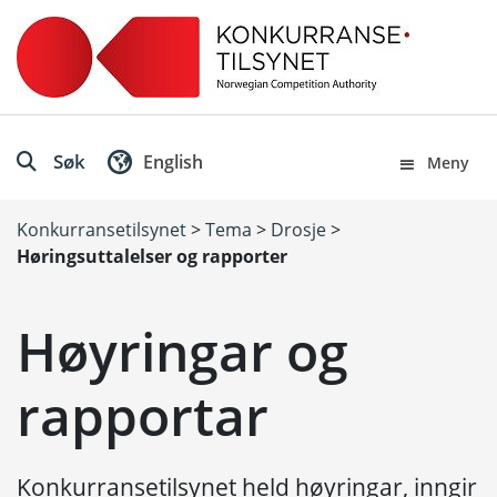
Søk
English
Meny
Konkurransetilsynet
>
Tema
>
Drosje
>
Høringsuttalelser og rapporter
Høyringar og
rapportar
Konkurransetilsynet held høyringar, inngir