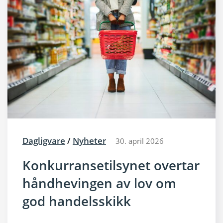
Dagligvare
/
Nyheter
30. april 2026
Konkurransetilsynet overtar
håndhevingen av lov om
god handelsskikk