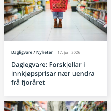
Dagligvare
/
Nyheter
17. juni 2026
Daglegvare: Forskjellar i
innkjøpsprisar nær uendra
frå fjoråret