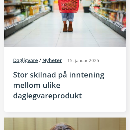
Dagligvare
/
Nyheter
15. januar 2025
Stor skilnad på inntening
mellom ulike
daglegvareprodukt