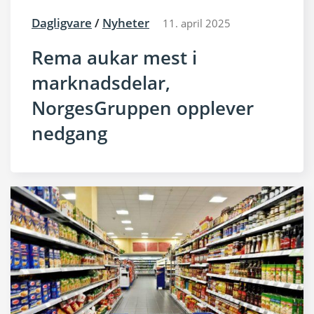
Dagligvare
/
Nyheter
11. april 2025
Rema aukar mest i
marknadsdelar,
NorgesGruppen opplever
nedgang