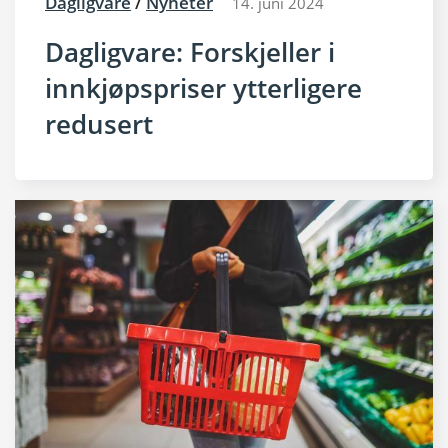
Dagligvare
/
Nyheter
14. juni 2024
Dagligvare: Forskjeller i
innkjøpspriser ytterligere
redusert