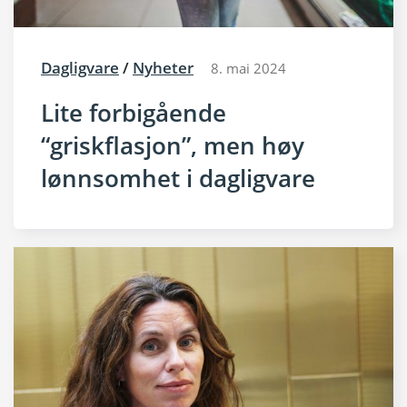
Dagligvare
/
Nyheter
8. mai 2024
Lite forbigående
“griskflasjon”, men høy
lønnsomhet i dagligvare