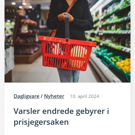
Dagligvare
/
Nyheter
10. april 2024
Varsler endrede gebyrer i
prisjegersaken