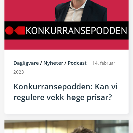
Dagligvare
/
Nyheter
/
Podcast
14. februar
2023
Konkurransepodden: Kan vi
regulere vekk høge prisar?